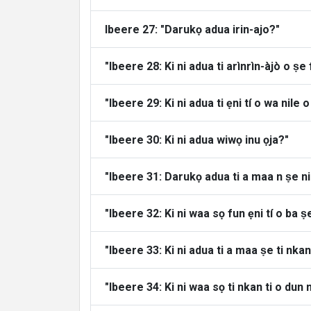
Ibeere 27: "Darukọ adua irin-ajo?"
"Ibeere 28: Ki ni adua ti arìnrìn-àjò o ṣe 
"Ibeere 29: Ki ni adua ti ẹni tí o wa nile 
"Ibeere 30: Ki ni adua wiwọ inu ọja?"
"Ibeere 31: Darukọ adua ti a maa n ṣe ni
"Ibeere 32: Ki ni waa sọ fun ẹni tí o ba 
"Ibeere 33: Ki ni adua ti a maa ṣe ti nka
"Ibeere 34: Ki ni waa sọ ti nkan ti o dun