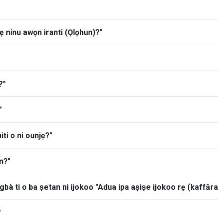
ọlẹ ninu awọn iranti (Ọlọhun)?"
?"
"
iti o ni ounjẹ?"
in?"
ígbà ti o ba ṣetan ni ijokoo "Adua ipa aṣiṣe ijokoo rẹ (kaffāra
"