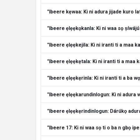
"Ibeere kẹwaa: Ki ni adura jijade kuro lat
"Ibeere ẹlẹẹkọkanla: Ki ni waa sọ ṣíwájú
"Ibeere ẹlẹẹkejila: Ki ni iranti ti a maa k
"Ibeere ẹlẹẹkẹtala: Ki ni iranti ti a maa ka
"Ibeere ẹlẹẹkẹrinla: Ki ni iranti ti a ba wọ
"Ibeere ẹlẹẹkarundinlogun: Ki ni adura 
"Ibeere ẹlẹẹkẹrindinlogun: Dárúkọ adura 
"Ibeere 17: Ki ni waa sọ ti o ba n gbọ ipe