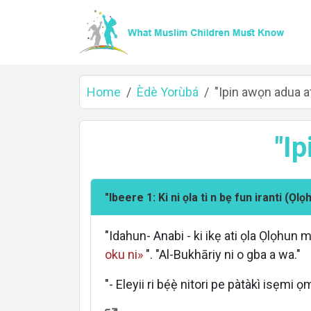
Home
Èdè Yorùbá
"Ipin awọn adua at
"Ip
"Ibeere 1: Ki ni ọla ti n bẹ fun iranti (Ọlọ
"Idahun- Anabi - ki ikẹ ati ọla Ọlọhun m
oku ni»
". "Al-Bukhāriy ni o gba a wa."
Home
"- Eleyii ri bẹ́ẹ̀ nitori pe pàtàkì isẹmi