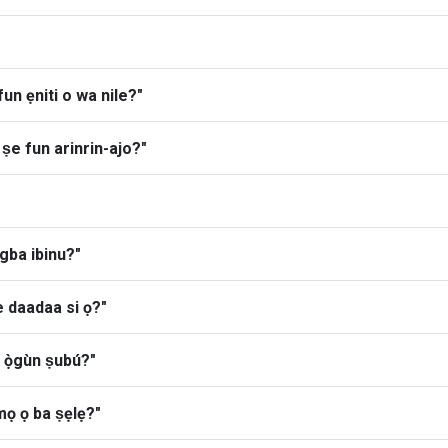
fun ẹniti o wa nile?"
o ṣe fun arinrin-ajo?"
gba ibinu?"
ṣe daadaa si ọ?"
n ọ̀gùn ṣubú?"
 mọ ọ ba ṣẹlẹ?"