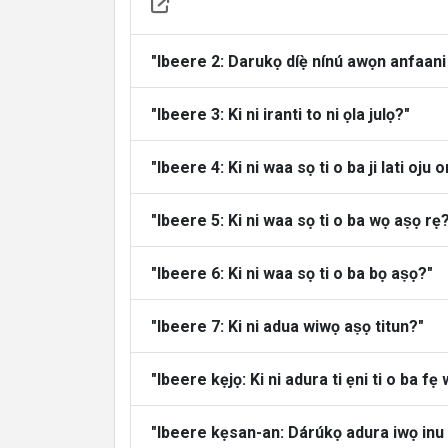
About
"Ibeere 2: Darukọ díẹ̀ nínú awọn anfaani 
Languages
"Ibeere 3: Ki ni iranti to ni ọla julọ?"
"Ibeere 4: Ki ni waa sọ ti o ba ji lati oju 
"Ibeere 5: Ki ni waa sọ ti o ba wọ aṣọ rẹ
"Ibeere 6: Ki ni waa sọ ti o ba bọ aṣọ?"
"Ibeere 7: Ki ni adua wiwọ aṣọ titun?"
"Ibeere kẹjọ: Ki ni adura ti ẹni ti o ba f
"Ibeere kẹsan-an: Dárúkọ adura iwọ inu i