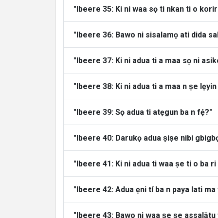
"Ibeere 35: Ki ni waa sọ ti nkan ti o kori
"Ibeere 36: Bawo ni sisalamọ ati dida s
"Ibeere 37: Ki ni adua ti a maa sọ ni asik
"Ibeere 38: Ki ni adua ti a maa n ṣe lẹyin
"Ibeere 39: Sọ adua ti atẹgun ba n fẹ́?"
"Ibeere 40: Darukọ adua ṣiṣe nibi gbigb
"Ibeere 41: Ki ni adua ti waa ṣe ti o ba r
"Ibeere 42: Adua ẹni tí ba n paya lati m
"Ibeere 43: Bawo ni waa ṣe ṣe assalātu f