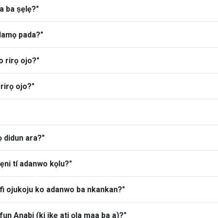
ra ba ṣẹlẹ?"
alamọ pada?"
o rirọ ojo?"
 rirọ ojo?"
ọ didun ara?"
i ẹni tí adanwo kọlu?"
a fi ojukoju ko adanwo ba nkankan?"
un Anabi (ki ikẹ ati ọla maa ba a)?"