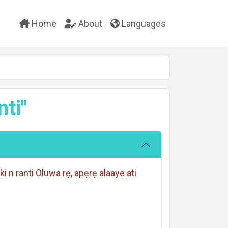
Home
About
Languages
nti"
 ki n ranti Oluwa rẹ, apẹrẹ alaaye ati