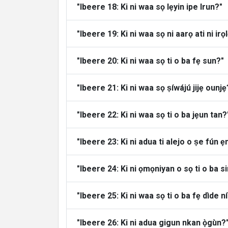
"Ibeere 18: Ki ni waa sọ lẹyin ipe Irun?"
"Ibeere 19: Ki ni waa sọ ni aarọ ati ni ir
"Ibeere 20: Ki ni waa sọ ti o ba fẹ sun?"
"Ibeere 21: Ki ni waa sọ ṣíwájú jijẹ ounjẹ
"Ibeere 22: Ki ni waa sọ ti o ba jẹun tan?
"Ibeere 23: Ki ni adua ti alejo o ṣe fún ẹn
"Ibeere 24: Ki ni ọmọniyan o sọ ti o ba s
"Ibeere 25: Ki ni waa sọ ti o ba fẹ dìde n
"Ibeere 26: Ki ni adua gigun nkan ọ̀gùn?