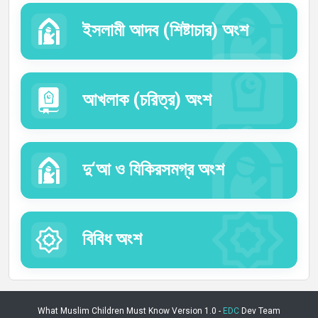
ইসলামী আদব (শিষ্টাচার) অংশ
আখলাক (চরিত্র) অংশ
দু‘আ ও যিকিরসমগ্র অংশ
বিবিধ অংশ
What Muslim Children Must Know Version 1.0 -
EDC
Dev Team