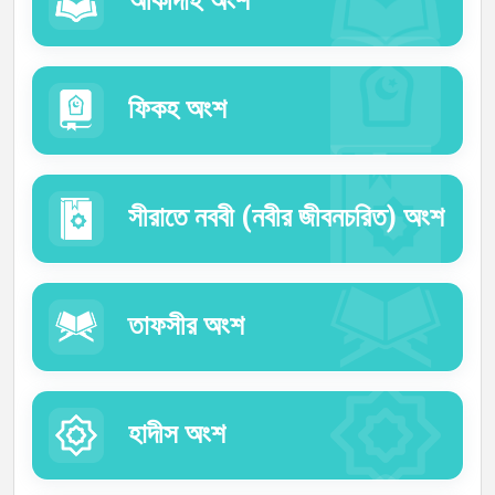
আকীদাহ অংশ
ফিকহ অংশ
সীরাতে নববী (নবীর জীবনচরিত) অংশ
তাফসীর অংশ
হাদীস অংশ