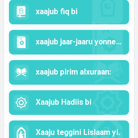
xaajub fiq bi
xaajub jaar-jaaru yonnente bi.
xaajub pirim alxuraan:
Xaajub Hadiis bi
Xaaju teggini Lislaam yi.