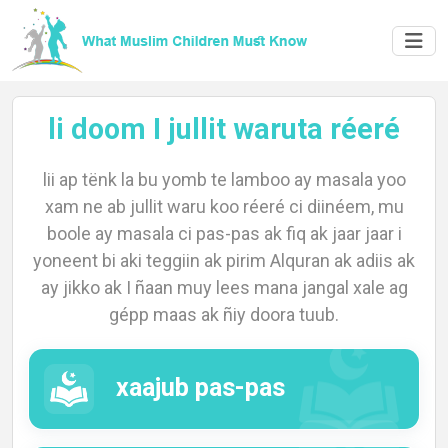
li doom I jullit waruta réeré
lii ap tënk la bu yomb te lamboo ay masala yoo
xam ne ab jullit waru koo réeré ci diinéem, mu
Home
boole ay masala ci pas-pas ak fiq ak jaar jaar i
yoneent bi aki teggiin ak pirim Alquran ak adiis ak
ay jikko ak I ñaan muy lees mana jangal xale ag
gépp maas ak ñiy doora tuub.
About
xaajub pas-pas
Languages