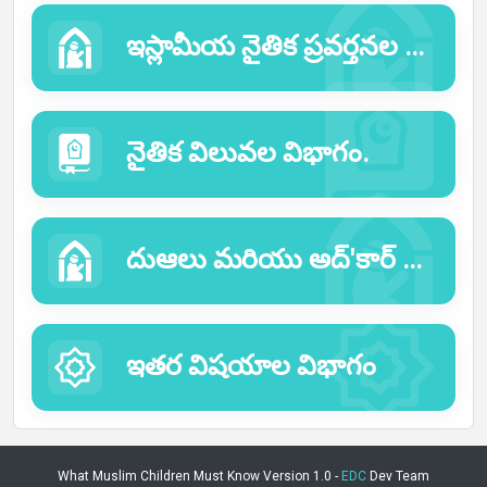
ఇస్లామీయ నైతిక ప్రవర్తనల విభాగం
నైతిక విలువల విభాగం.
దుఆలు మరియు అద్'కార్ ల విభాగము
ఇతర విషయాల విభాగం
What Muslim Children Must Know Version 1.0 -
EDC
Dev Team