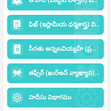
తౌహీద్ (ఏకదైవ విశ్వాస) విభాగము
ఫిఖ్ (ఇస్లామీయ ధర్మశాస్త్ర) విభాగము
సీరతు అన్నబవియ్యహ్ (ప్రవక్త ముహమ్మద్ సల్లల్లాహు అలైహి వసల్లం యొక్క జీవితచరిత్ర:
తఫ్సీర్ (ఖుర్ఆన్ వ్యాఖ్యాన) విభాగము
హదీసు విభాగము