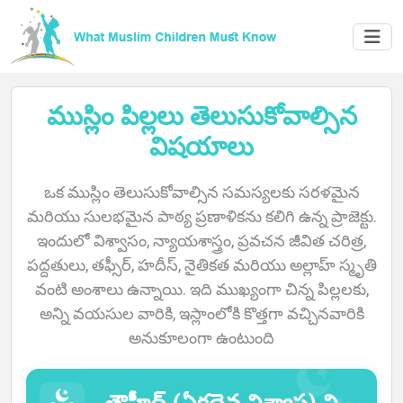
ముస్లిం పిల్లలు తెలుసుకోవాల్సిన
విషయాలు
ఒక ముస్లిం తెలుసుకోవాల్సిన సమస్యలకు సరళమైన
Home
మరియు సులభమైన పాఠ్య ప్రణాళికను కలిగి ఉన్న ప్రాజెక్టు.
ఇందులో విశ్వాసం, న్యాయశాస్త్రం, ప్రవచన జీవిత చరిత్ర,
పద్దతులు, తఫ్సీర్, హదీస్, నైతికత మరియు అల్లాహ్ స్మృతి
వంటి అంశాలు ఉన్నాయి. ఇది ముఖ్యంగా చిన్న పిల్లలకు,
About
అన్ని వయసుల వారికి, ఇస్లాంలోకి కొత్తగా వచ్చినవారికి
అనుకూలంగా ఉంటుంది
Languages