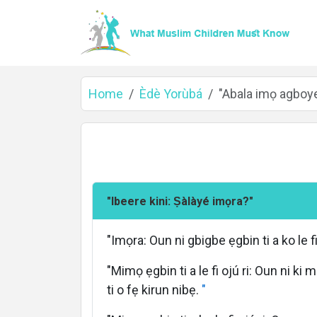
Home
Èdè Yorùbá
"Abala imọ agboye
"Ibeere kini: Ṣàlàyé imọra?"
"Imọra: Oun ni gbigbe ẹgbin ti a ko le fi 
"Mimọ ẹgbin ti a le fi ojú ri: Oun ni ki 
Home
ti o fẹ kirun nibẹ.
"