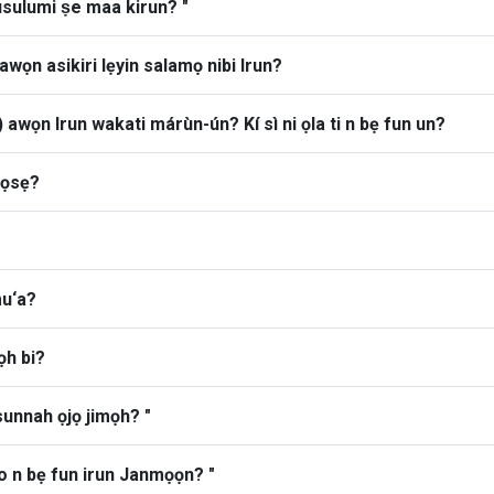
sulumi ṣe maa kirun? "
awọn asikiri lẹyin salamọ nibi Irun?
awọn Irun wakati márùn-ún? Kí sì ni ọla ti n bẹ fun un?
 ọsẹ?
mu‘a?
mọh bi?
unnah ọjọ jimọh? "
 o n bẹ fun irun Janmọọn? "