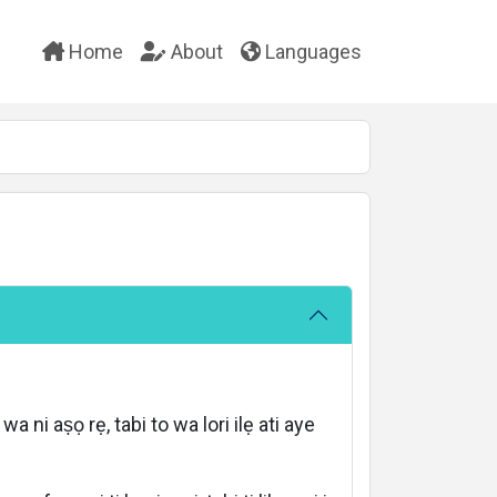
Home
About
Languages
a ni aṣọ rẹ, tabi to wa lori ilẹ ati aye