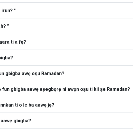
 irun? "
h? "
aara ti a fẹ?
bigba?
ẹ fun gbigba awẹ oṣu Ramadan?
bẹ fun gbigba aawẹ aṣegbọrẹ ni awọn oṣu ti kii ṣe Ramadan?
nnkan ti o le ba aawẹ jẹ?
h aawẹ gbigba?