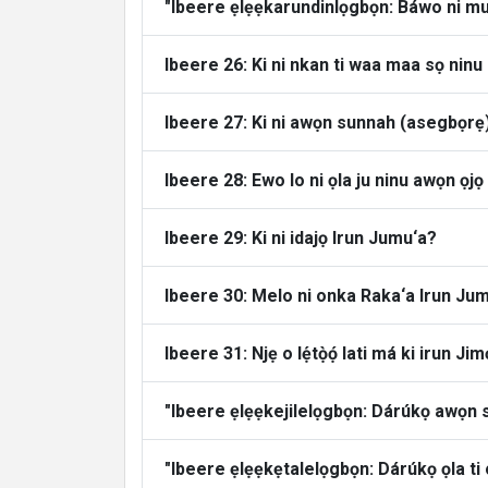
"Ibeere ẹlẹẹkarundinlọgbọn: Báwo ni mu
Ibeere 26: Ki ni nkan ti waa maa sọ ninu 
Ibeere 27: Ki ni awọn sunnah (asegbọrẹ) 
Ibeere 28: Ewo lo ni ọla ju ninu awọn ọjọ
Ibeere 29: Ki ni idajọ Irun Jumu‘a?
Ibeere 30: Melo ni onka Raka‘a Irun Ju
Ibeere 31: Njẹ o lẹ́tọ̀ọ́ lati má ki irun Ji
"Ibeere ẹlẹẹkejilelọgbọn: Dárúkọ awọn s
"Ibeere ẹlẹẹkẹtalelọgbọn: Dárúkọ ọla ti