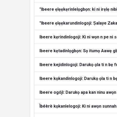
"Ibeere ẹlẹẹkẹrinlelọgbọn: ki ni irẹlẹ nibi
"Ibeere ẹlẹẹkarundinlogoji: Ṣalaye Zaka
Ibeere kẹrindinlogoji: Ki ni wọn n pe ni s
Ibeere kẹtadinlọgbọn: Sọ itumọ Aawẹ g
Ibeere kejidinlogoji: Darukọ ọla ti n b
Ibeere kọkandinlogoji: Darukọ ọla ti n 
Ibeere ogójì: Darukọ apa kan ninu awọn 
Ìbéèrè kọkanlelogoji: Ki ni awọn sunna