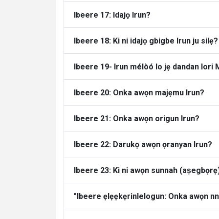
Ibeere 17: Idajọ Irun?
Ibeere 18: Ki ni idajọ gbigbe Irun ju silẹ?
Ibeere 19- Irun mélòó lo jẹ dandan lori
Ibeere 20: Onka awọn majẹmu Irun?
Ibeere 21: Onka awọn origun Irun?
Ibeere 22: Darukọ awọn ọranyan Irun?
Ibeere 23: Ki ni awọn sunnah (aṣegbọrẹ)
"Ibeere ẹlẹẹkẹrinlelogun: Onka awọn nnka