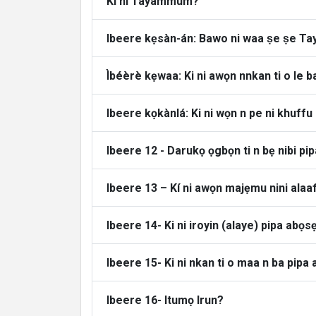
Ki ni Tayammum?
Ibeere kẹsàn-án: Bawo ni waa ṣe ṣe 
Ìbéèrè kẹwaa: Ki ni awọn nnkan ti o le
Ibeere kọkànlá: Ki ni wọn n pe ni khuffu
Ibeere 12 - Darukọ ọgbọn ti n bẹ nibi pi
Ibeere 13 – Kí ni awọn majẹmu nini alaa
Ibeere 14- Ki ni iroyin (alaye) pipa abọ
Ibeere 15- Ki ni nkan ti o maa n ba pipa
Ibeere 16- Itumọ Irun?