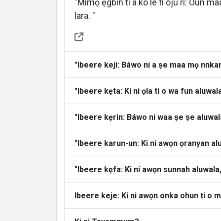
"Mimọ ẹgbin ti a ko le fi ojú ri: Oun maa
lara. "
About
"Ibeere keji: Báwo ni a ṣe maa mọ nnkan 
Languages
"Ibeere kẹta: Ki ni ọla ti o wa fun aluwal
"Ibeere kẹrin: Báwo ni waa ṣe ṣe aluwal
"Ibeere karun-un: Ki ni awọn ọranyan al
"Ibeere kẹfa: Ki ni awọn sunnah aluwala,
Ibeere keje: Ki ni awọn onka ohun ti o m