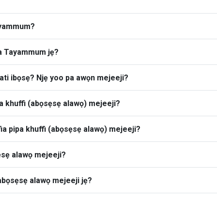
Tayammum?
 ba Tayammum jẹ?
 ati ibọsẹ? Njẹ yoo pa awọn mejeeji?
pa khuffi (abọsẹsẹ alawọ) mejeeji?
fia pipa khuffi (abọsẹsẹ alawọ) mejeeji?
sẹsẹ alawọ mejeeji?
 abọsẹsẹ alawọ mejeeji jẹ?