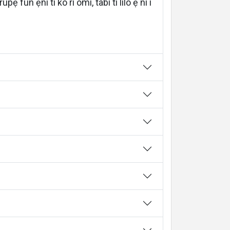
 fun ẹni ti ko ri omi, tabi ti lilo ẹ ni i