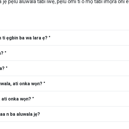
 jẹ pẹlu aluwala tabi iwẹ, pẹlu omi ti o mọ tabi imọra oni erupẹ
ti ẹgbin ba wa lara ẹ? "
a? "
a? "
uwala, ati onka wọn? "
 ati onka wọn? "
aa n ba aluwala jẹ?