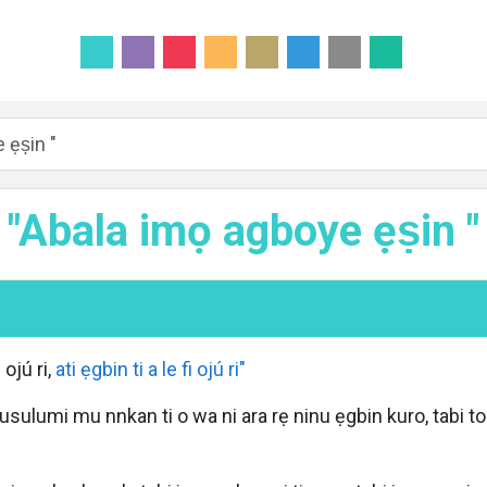
 ẹṣin "
"Abala imọ agboye ẹṣin "
ojú ri,
ati ẹgbin ti a le fi ojú ri"
musulumi mu nnkan ti o wa ni ara rẹ ninu ẹgbin kuro, tabi to w