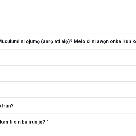
 Musulumi ni ojumọ (aarọ ati alẹ)? Melo si ni awọn onka Irun 
 Irun?
n ti o n ba irun jẹ? "