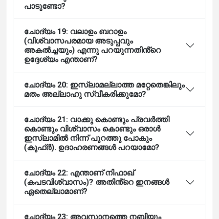
പാടുണ്ടോ?
ചോദ്യം 19: വലാഉം ബറാഉം
(വിശ്വാസപരമായ അടുപ്പവും
അകൽച്ചയും) എന്നു പറയുന്നതിൻ്റെ
ഉദ്ദേശ്യം എന്താണ്?
ചോദ്യം 20: ഇസ്ലാമല്ലാത്ത മറ്റേതെങ്കിലും
മതം അല്ലാഹു സ്വീകരിക്കുമോ?
ചോദ്യം 21: വാക്കു കൊണ്ടും പ്രവർത്തി
കൊണ്ടും വിശ്വാസം കൊണ്ടും ഒരാൾ
ഇസ്ലാമിൽ നിന്ന് പുറത്തു പോകും
(കുഫ്ർ). ഉദാഹരണങ്ങൾ പറയാമോ?
ചോദ്യം 22: എന്താണ് നിഫാഖ്
(കപടവിശ്വാസം)? അതിൻ്റെ ഇനങ്ങൾ
ഏതെല്ലാമാണ്?
ചോദ്യം 23: അവസാനത്തെ നബിയും