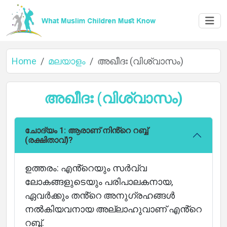
Home
മലയാളം
അഖീദഃ (വിശ്വാസം)
അഖീദഃ (വിശ്വാസം)
ചോദ്യം 1: ആരാണ് നിൻ്റെ റബ്ബ്
(രക്ഷിതാവ്)?
ഉത്തരം: എൻ്റെയും സർവ്വ
ലോകങ്ങളുടെയും പരിപാലകനായ,
ഏവർക്കും തൻ്റെ അനുഗ്രഹങ്ങൾ
നൽകിയവനായ അല്ലാഹുവാണ് എൻ്റെ
റബ്ബ്.