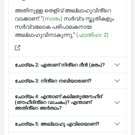
Home
അതിനുള്ള തെളിവ് അല്ലാഹുവിൻ്റെ
വാക്കാണ്: "
(സാരം)
സർവ്വ സ്തുതികളും
സർവ്വലോക പരിപാലകനായ
അല്ലാഹുവിനാകുന്നു."
(ഫാതിഹഃ: 2)
About
Languages
ചോദ്യം 2: ഏതാണ് നിൻ്റെ ദീൻ (മതം)?
ചോദ്യം 3: നിൻ്റെ നബിയാരാണ്?
ചോദ്യം 4: എന്താണ് കലിമതുത്തൗഹീദ്
(തൗഹീദിൻ്റെ വാചകം)? എന്താണ്
അതിൻ്റെ അർത്ഥം?
ചോദ്യം 5: അല്ലാഹു എവിടെയാണ്?